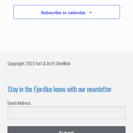
,
,
,
,
,
,
,
g
a
v
Subscribe to calendar
a
n
e
t
d
n
i
V
t
o
i
n
s
e
Copyright 2023 Set & Drift Shellfish
w
s
Stay in the Fjordlux know with our newsletter
N
Email Address
a
v
Submit