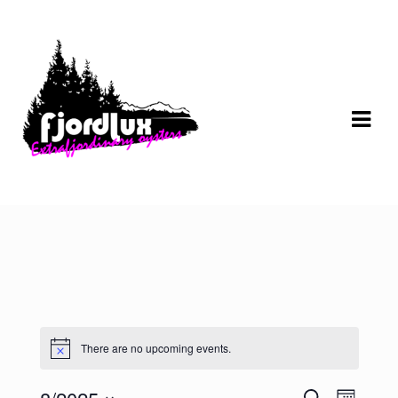
Skip
Skip
to
to
navigation
content
There are no upcoming events.